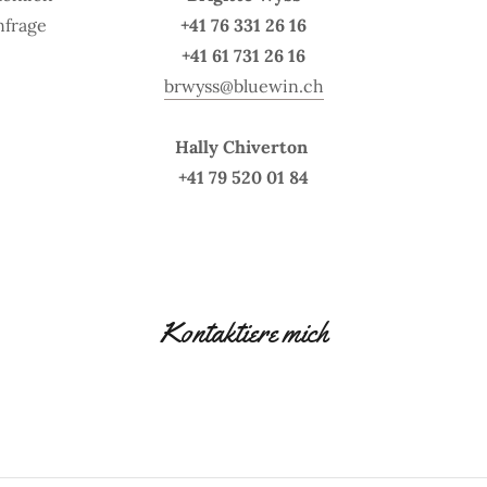
nfrage
+41 76 331 26 16
+41 61 731 26 16
brwyss@bluewin.ch
Hally Chiverton
+41 79 520 01 84
Kontaktiere mich